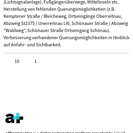
(Lichtsignalanlage), Fußgängerüberwege, Mittelinseln etc.
Herstellung von fehlenden Querungsmöglichketien (z.B.
Kemptener Straße / Bleicheweg, Ortseingänge Oberreitnau,
Abzweig St2375 / Unerreitnau LI6, Schönauer Straße / Abzweig
"Waldweg", Schönauer Straße Ortseingang Schönau).
Verbesserung vorhandener Querungsmöglichkeiten in Hinblick
auf Anfahr- und Sichtbarkeit.
10
1
Click to like
Click to dislike
adhocracy.plus
is a digital participation platform provided by
Liquid