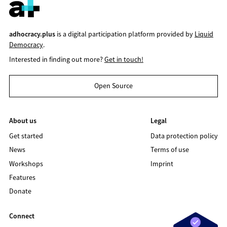
adhocracy.plus
is a digital participation platform provided by
Liquid
Democracy
.
Interested in finding out more?
Get in touch!
Open Source
About us
Legal
Get started
Data protection policy
News
Terms of use
Workshops
Imprint
Features
Donate
Connect