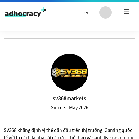
Skip to content
en
User profile of sv368markets
sv368markets
Since
31 May 2026
SV368 khẳng định vị thế dẫn đầu trên thị trường iGaming quốc
tế với tư cách là nhà cái cá cược thể thao và sảnh live casino top