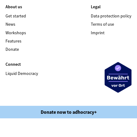
About us
Legal
Get started
Data protection policy
News
Terms of use
Workshops
Imprint
Features
Donate
Connect
Liquid Democracy
©2020 LIQUID DEMOCRACY
Donate now to adhocracy+
Data protection policy
Terms of use
Imprint