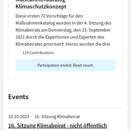
Klimaschutzkonzept
Diese ersten 72 Vorschläge für den
Maßnahmenkatalog wurden in der 4. Sitzung des
Klimabeirats am Donnerstag, den 23. September
2021 durch die Expertinnen und Experten des
Klimabeirates priorisiert. Hierzu wurden die drei
Bewertungskriterien Ausstrahlung, Klimarelevanz
119 Contributions
und Umsetzbarkeit herangezogen Die Vorschläge
5, 7, 8 und 15 wurden nicht empfohlen und
Participation ended. Read result.
deshalb aus dem Maßnahmenkatalog gelöscht.
Alle Bürgerinnen und Bürger sollen hier die
Möglichkeit haben, die Vorschläge einzusehen und
zu priorisieren.
Events
10.10.2023
·
16. Sitzung Klimabeirat
16. Sitzung Klimabeirat - nicht öffentlich