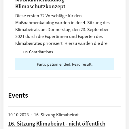
Klimaschutzkonzept
Diese ersten 72 Vorschläge für den
Maßnahmenkatalog wurden in der 4. Sitzung des
Klimabeirats am Donnerstag, den 23. September
2021 durch die Expertinnen und Experten des
Klimabeirates priorisiert. Hierzu wurden die drei
Bewertungskriterien Ausstrahlung, Klimarelevanz
119 Contributions
und Umsetzbarkeit herangezogen Die Vorschläge
5, 7, 8 und 15 wurden nicht empfohlen und
Participation ended. Read result.
deshalb aus dem Maßnahmenkatalog gelöscht.
Alle Bürgerinnen und Bürger sollen hier die
Möglichkeit haben, die Vorschläge einzusehen und
zu priorisieren.
Events
10.10.2023
·
16. Sitzung Klimabeirat
16. Sitzung Klimabeirat - nicht öffentlich