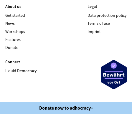
About us
Legal
Get started
Data protection policy
News
Terms of use
Workshops
Imprint
Features
Donate
Connect
Liquid Democracy
©2020 LIQUID DEMOCRACY
Donate now to adhocracy+
Data protection policy
Terms of use
Imprint