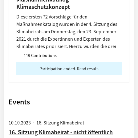
Klimaschutzkonzept
Diese ersten 72 Vorschläge für den
Maßnahmenkatalog wurden in der 4. Sitzung des
Klimabeirats am Donnerstag, den 23. September
2021 durch die Expertinnen und Experten des
Klimabeirates priorisiert. Hierzu wurden die drei
Bewertungskriterien Ausstrahlung, Klimarelevanz
119 Contributions
und Umsetzbarkeit herangezogen Die Vorschläge
5, 7, 8 und 15 wurden nicht empfohlen und
Participation ended. Read result.
deshalb aus dem Maßnahmenkatalog gelöscht.
Alle Bürgerinnen und Bürger sollen hier die
Möglichkeit haben, die Vorschläge einzusehen und
zu priorisieren.
Events
10.10.2023
·
16. Sitzung Klimabeirat
16. Sitzung Klimabeirat - nicht öffentlich