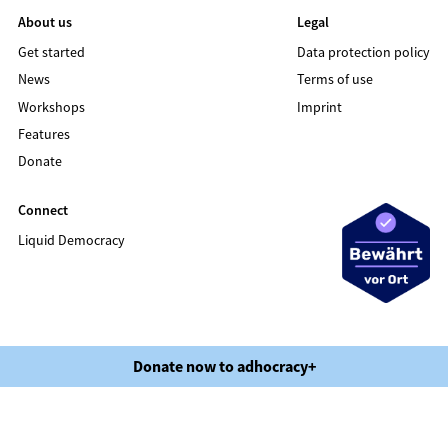
About us
Legal
Get started
Data protection policy
News
Terms of use
Workshops
Imprint
Features
Donate
Connect
Liquid Democracy
©2020 LIQUID DEMOCRACY
Donate now to adhocracy+
Data protection policy
Terms of use
Imprint