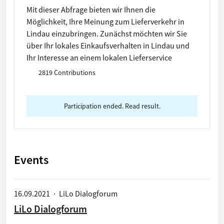
Mit dieser Abfrage bieten wir Ihnen die
Möglichkeit, Ihre Meinung zum Lieferverkehr in
Lindau einzubringen. Zunächst möchten wir Sie
über Ihr lokales Einkaufsverhalten in Lindau und
Ihr Interesse an einem lokalen Lieferservice
befragen. Im nächsten Schritt würden wir gerne
2819 Contributions
erfahren, welche Möglichkeiten aus Ihrer Sicht
bestehen, um den Liefervekehr in Lindau
effizienter und nachhaltiger zu gestalten. Bitte
Participation ended. Read result.
nehmen Sie sich fünf Minuten Zeit und
beantworten Sie die Fragen aus Ihrer persönlichen
Sicht.
Events
16.09.2021
·
LiLo Dialogforum
LiLo Dialogforum