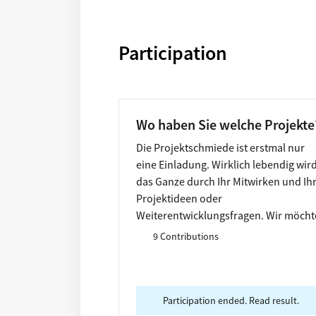
Participation
Wo haben Sie welche Projekte
Die Projektschmiede ist erstmal nur
eine Einladung. Wirklich lebendig wir
das Ganze durch Ihr Mitwirken und Ih
Projektideen oder
Weiterentwicklungsfragen. Wir möch
gerne wissen, welche Ideen Sie
9 Contributions
beschäftigen und mit welchen Orten s
gegebenenfalls verbunden sind.
Participation ended. Read result.