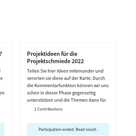
?
Projektideen für die
Projektschmiede 2022
d
Teilen Sie hier Ideen miteinander und
re
verorten sie diese auf der Karte. Durch
die Kommentarfunktion können wir uns
ten
schon in dieser Phase gegenseitig
unterstützen und die Themen dann für
ie
die Projektschmiede-Termine mit Ihnen
2 Contributions
als Ihr Projekt vorbereiten.
Participation ended. Read result.