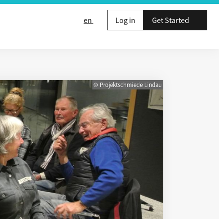
en
Log in
Get Started
© Projektschmiede Lindau