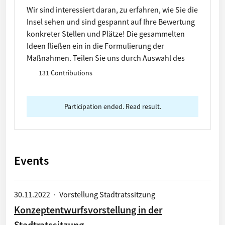
Wir sind interessiert daran, zu erfahren, wie Sie die
Insel sehen und sind gespannt auf Ihre Bewertung
konkreter Stellen und Plätze! Die gesammelten
Ideen fließen ein in die Formulierung der
Maßnahmen. Teilen Sie uns durch Auswahl des
sternförmigen Stickers positive Orte / des
131 Contributions
dreieckigen Stickers negative Orte mit! Erklären
Sie Ihre Idee zum Ort genauer im Feld
"Beschreibung". Kreuzen Sie gerne auch passende
Participation ended. Read result.
Merkmale an und laden Sie ein Foto vom Ort hoch
(wenn vorhanden). Vielen Dank für Ihr Mitwirken!
Events
30.11.2022
·
Vorstellung Stadtratssitzung
Konzeptentwurfsvorstellung in der
Stadtratssitzung