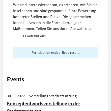
Wir sind interessiert daran, zu erfahren, wie Sie die
Insel sehen und sind gespannt auf Ihre Bewertung
konkreter Stellen und Plätze! Die gesammelten
Ideen fließen ein in die Formulierung der
Maßnahmen. Teilen Sie uns durch Auswahl des
sternförmigen Stickers positive Orte / des
131 Contributions
dreieckigen Stickers negative Orte mit! Erklären
Sie Ihre Idee zum Ort genauer im Feld
"Beschreibung". Kreuzen Sie gerne auch passende
Participation ended. Read result.
Merkmale an und laden Sie ein Foto vom Ort hoch
(wenn vorhanden). Vielen Dank für Ihr Mitwirken!
Events
30.11.2022
·
Vorstellung Stadtratssitzung
Konzeptentwurfsvorstellung in der
Stadtratssitzung