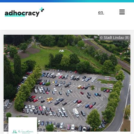
Skip to content
en
© Stadt Lindau (B)