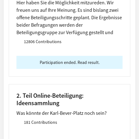
Hier haben Sie die Möglichkeit mitzureden. Wir
freuen uns auf Ihre Meinung. Es sind bislang zwei
offene Beteiligungsschritte geplant. Die Ergebnisse
beider Befragungen werden der
Beteiligungsgruppe zur Verfügung gestellt und
fließen in die Empfehlung für den Stadtrat ein.
12806 Contributions
Diese erste Abfrage erhebt ein erstes Stimmungs-
und Meinungsbild zum Karl-Bever-Platz und läuft
vom 28.4. - 15.5.2021
Participation ended. Read result.
2. Teil Online-Beteiligung:
Ideensammlung
Was könnte der Karl-Bever-Platz noch sein?
181 Contributions