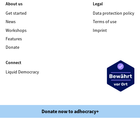
About us
Legal
Get started
Data protection policy
News
Terms of use
Workshops
Imprint
Features
Donate
Connect
Liquid Democracy
©2020 LIQUID DEMOCRACY
Donate now to adhocracy+
Data protection policy
Terms of use
Imprint