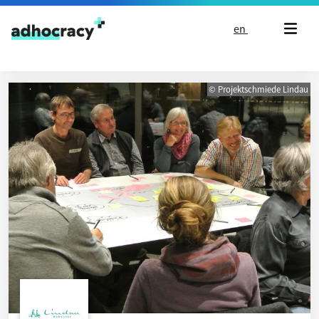
Skip to content
en
© Projektschmiede Lindau