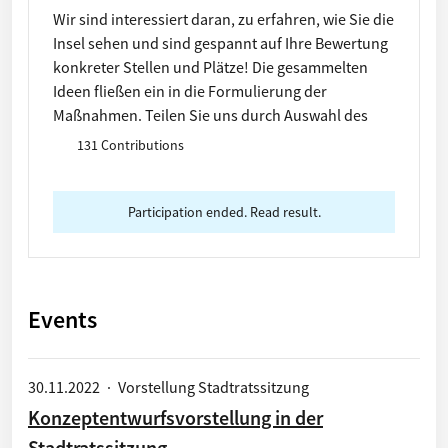
Wir sind interessiert daran, zu erfahren, wie Sie die
Insel sehen und sind gespannt auf Ihre Bewertung
konkreter Stellen und Plätze! Die gesammelten
Ideen fließen ein in die Formulierung der
Maßnahmen. Teilen Sie uns durch Auswahl des
sternförmigen Stickers positive Orte / des
131 Contributions
dreieckigen Stickers negative Orte mit! Erklären
Sie Ihre Idee zum Ort genauer im Feld
"Beschreibung". Kreuzen Sie gerne auch passende
Participation ended. Read result.
Merkmale an und laden Sie ein Foto vom Ort hoch
(wenn vorhanden). Vielen Dank für Ihr Mitwirken!
Events
30.11.2022
·
Vorstellung Stadtratssitzung
Konzeptentwurfsvorstellung in der
Stadtratssitzung