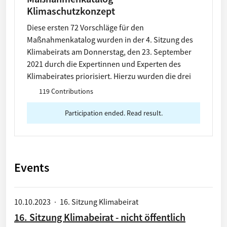
Klimaschutzkonzept
Diese ersten 72 Vorschläge für den
Maßnahmenkatalog wurden in der 4. Sitzung des
Klimabeirats am Donnerstag, den 23. September
2021 durch die Expertinnen und Experten des
Klimabeirates priorisiert. Hierzu wurden die drei
Bewertungskriterien Ausstrahlung, Klimarelevanz
119 Contributions
und Umsetzbarkeit herangezogen Die Vorschläge
5, 7, 8 und 15 wurden nicht empfohlen und
Participation ended. Read result.
deshalb aus dem Maßnahmenkatalog gelöscht.
Alle Bürgerinnen und Bürger sollen hier die
Möglichkeit haben, die Vorschläge einzusehen und
zu priorisieren.
Events
10.10.2023
·
16. Sitzung Klimabeirat
16. Sitzung Klimabeirat - nicht öffentlich