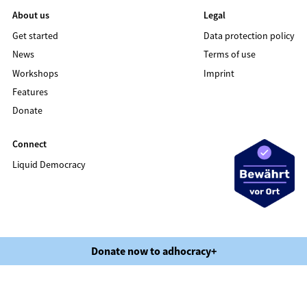
About us
Legal
Get started
Data protection policy
News
Terms of use
Workshops
Imprint
Features
Donate
Connect
Liquid Democracy
©2020 LIQUID DEMOCRACY
Donate now to adhocracy+
Data protection policy
Terms of use
Imprint